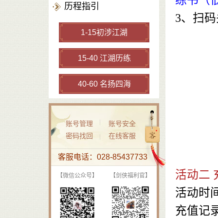
练书（
历程指引
3、扫
1-15初涉江湖
15-40 江湖历练
40-60 名扬四海
账号管理
账号安全
密码找回
在线客服
客服电话：028-85437733
活动二 
【微信公众号】
【剑侠福利官】
活动时
充值记