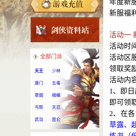
年度新
新服福
活动一 
活动时
全部门派
活动区
领取奖
天王
少林
活动内
唐门
五毒
1、即
翠烟
峨嵋
即可领
丐帮
天忍
2、在
武当
昆仑
草露、