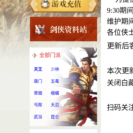
9:3
维护期
各位侠士
更新后
全部门派
本次更
天王
少林
唐门
五毒
关闭白
翠烟
峨嵋
丐帮
天忍
扫码关
武当
昆仑