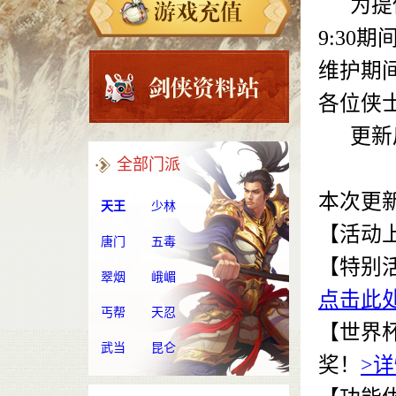
为提供更
9:3
维护期
各位侠士
更新后
全部门派
本次更
天王
少林
【活动
唐门
五毒
【特别
翠烟
峨嵋
点击此处
丐帮
天忍
【世界
武当
昆仑
奖！
>