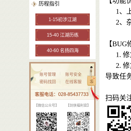
【功能
历程指引
1、上
1-15初涉江湖
2、杂
15-40 江湖历练
【BUG
40-60 名扬四海
1. 
2. 
账号管理
账号安全
导致任
密码找回
在线客服
客服电话：028-85437733
扫码关
【微信公众号】
【剑侠福利官】