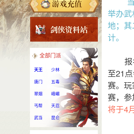
当今
举办武
地；其
计。
全部门派
报名参
天王
少林
至21
唐门
五毒
赛。玩
翠烟
峨嵋
赛，参
丐帮
天忍
将于4
武当
昆仑