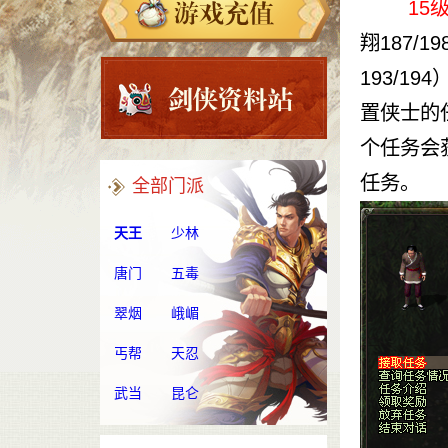
15
翔187/1
193/1
置侠士的
个任务会
任务。
全部门派
天王
少林
唐门
五毒
翠烟
峨嵋
丐帮
天忍
武当
昆仑