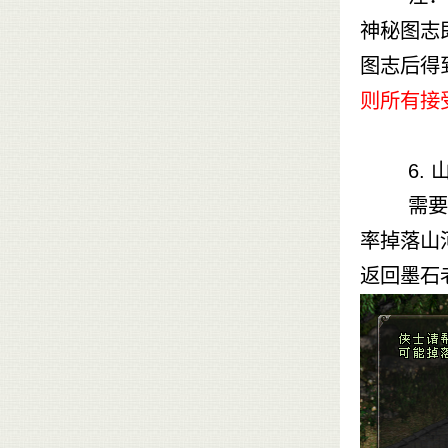
神秘图志
图志后得
则所有接
6.
需要侠士
率掉落山
返回墨石