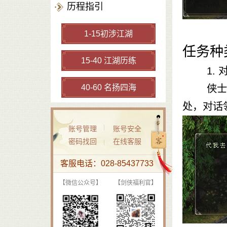
历程指引
1-15初涉江湖
任务种
15-40 江湖历练
1.
40-60 名扬四海
侠士前往
处，对话
账号管理
账号安全
密码找回
在线客服
客服电话：028-85437733
【微信公众号】
【剑侠福利官】