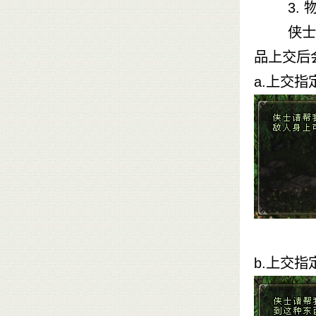
3.
侠士只需
品上交后
a.上交
b.上交