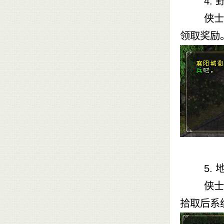
4.
侠士前往
领取奖励
5. 地
侠士接到
拾取后系