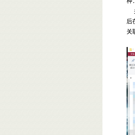
种
后
关