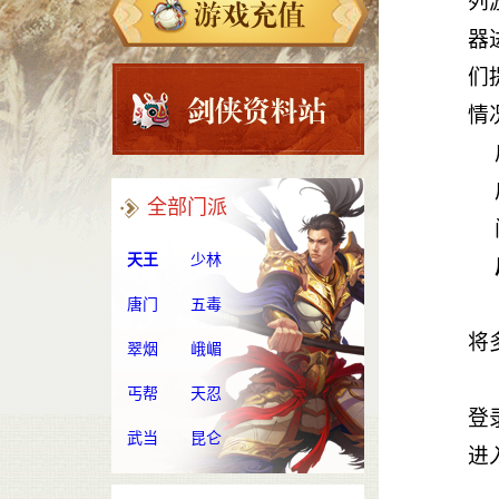
列
器
们
情
全部门派
天王
少林
唐门
五毒
将
翠烟
峨嵋
丐帮
天忍
登
武当
昆仑
进