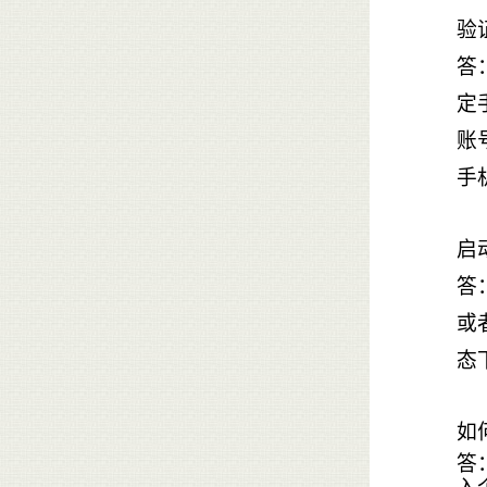
验
答
定
账
手
启
答
或
态
如
答