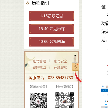
历程指引
证
1-15初涉江湖
功
15-40 江湖历练
法
活
40-60 名扬四海
账号管理
账号安全
一
密码找回
在线客服
客服电话：028-85437733
【微信公众号】
【剑侠福利官】