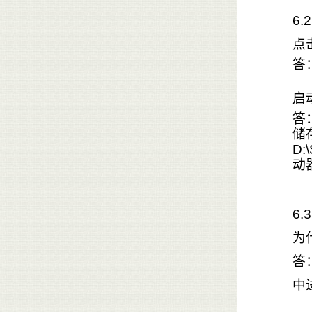
6
点
答
启
答
储
D:
动
6.
为
答
中