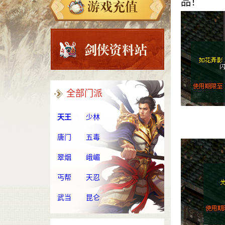
品！
全部门派
天王
少林
唐门
五毒
翠烟
峨嵋
丐帮
天忍
武当
昆仑