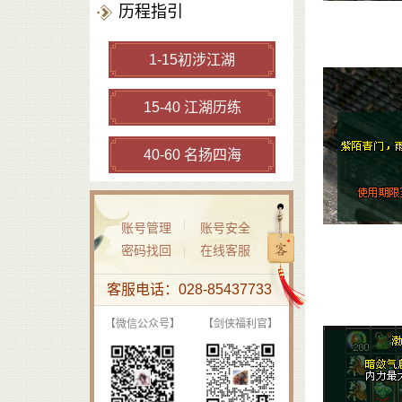
历程指引
1-15初涉江湖
15-40 江湖历练
40-60 名扬四海
账号管理
账号安全
密码找回
在线客服
客服电话：028-85437733
【微信公众号】
【剑侠福利官】