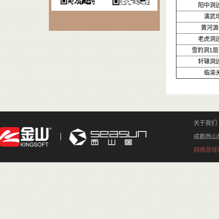
阳中洞
演武
黄河源
老虎洞
雪豹洞1层
轩辕洞
临渝
关于我们
成都西山
网络游戏