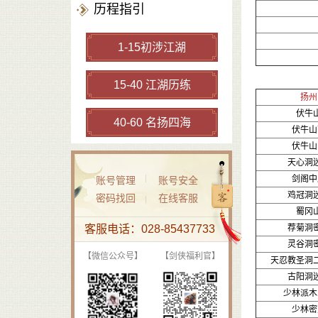
历程指引
1-15初涉江湖
15-40 江湖历练
扬州
伏牛
40-60 名扬四海
伏牛山
伏牛山
天心洞
剑阁中
账号管理
账号安全
鸡冠洞
密码找回
在线客服
蜀冈
客服电话：028-85437733
荐菊洞
灵谷洞
【微信公众号】
【剑侠福利官】
天忍教圣洞
古阳洞
少林派木
少林密