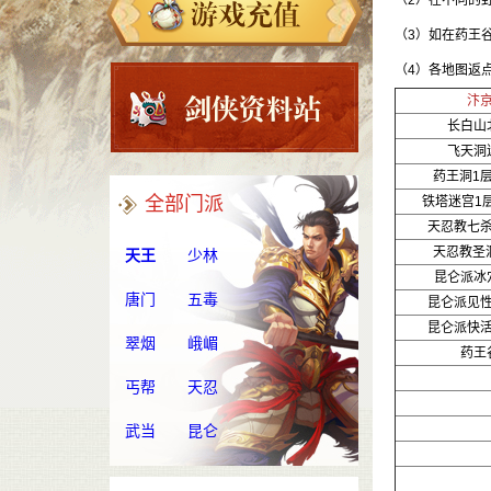
（2）在不同的
（3）如在药王
（4）各地图返点
汴
长白山
飞天洞
药王洞1
全部门派
铁塔迷宫1层
天忍教七
天忍教圣
天王
少林
昆仑派冰
唐门
五毒
昆仑派见
昆仑派快
翠烟
峨嵋
药王
丐帮
天忍
武当
昆仑