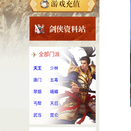
全部门派
天王
少林
唐门
五毒
翠烟
峨嵋
丐帮
天忍
武当
昆仑