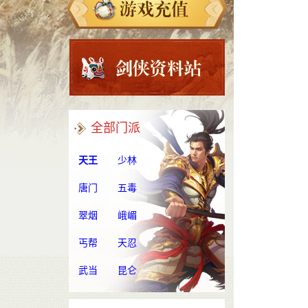
全部门派
天王
少林
唐门
五毒
翠烟
峨嵋
丐帮
天忍
武当
昆仑