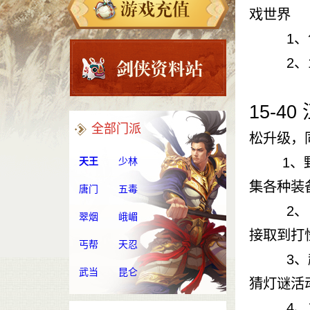
戏世界
1、包十
2、10
15-4
全部门派
松升级，
1、野外
天王
少林
集各种装
唐门
五毒
2、日常
翠烟
峨嵋
接取到打
丐帮
天忍
3、趣味
武当
昆仑
猜灯谜活
4、主线