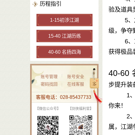
历程指引
验及道具
5、加入
1-15初涉江湖
级，争夺
15-40 江湖历练
6、重铸
获得极品
40-60 名扬四海
40-6
账号管理
账号安全
步提升装
密码找回
在线客服
1、宋金
客服电话：028-85437733
你来！
【微信公众号】
【剑侠福利官】
2、七城
属，江湖